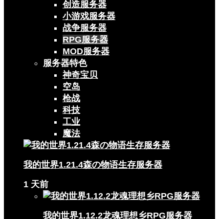
创造服务器
小游戏服务器
战争服务器
RPG服务器
MOD服务器
服务器特色
神奇宝贝
空岛
枪战
科技
工业
魔法
我的世界1.21.4森の物语生存服务器
1 天前
我的世界1.12.2龙魂理想乡RPG服务器