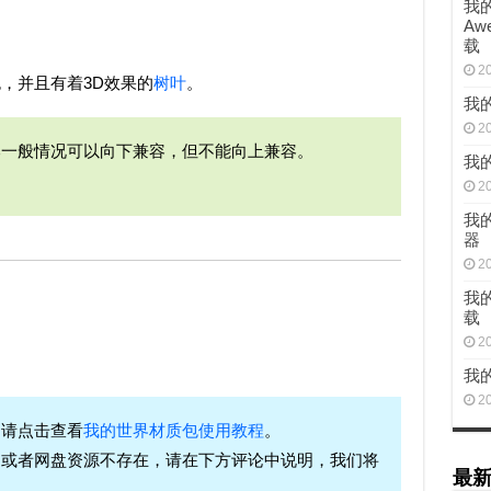
我的
Awe
载
2
，并且有着3D效果的
树叶
。
我的
2
本一般情况可以向下兼容，但不能向上兼容。
我的
2
我的
器
2
我的
载
2
我的
2
，请点击查看
我的世界材质包使用教程
。
，或者网盘资源不存在，请在下方评论中说明，我们将
最