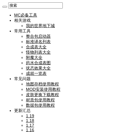
MC必备工具
相关游戏
我的世界地下城
常用工具
整合包启动器
标准译名列表
合成表大全
怪物列表大全
附魔大全
药水合成表图
状态效果大全
成就一览表
常见问题
地图存档使用教程
MOD安装使用教程
皮肤更换下载教程
材质包使用教程
数据包使用教程
更新汇总
1.19
1.18
1.17
1.16