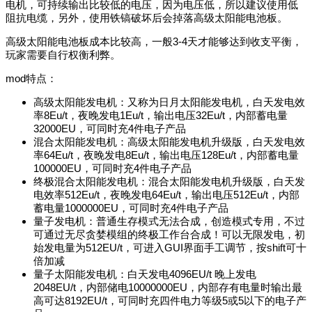
电机，可持续输出比较低的电压，因为电压低，所以建议使用低
阻抗电缆，另外，使用铁镐破坏后会掉落高级太阳能电池板。
高级太阳能电池板成本比较高，一般3-4天才能够达到收支平衡，
玩家需要自行权衡利弊。
mod特点：
高级太阳能发电机：又称为日月太阳能发电机，白天发电效
率8Eu/t，夜晚发电1Eu/t，输出电压32Eu/t，内部蓄电量
32000EU，可同时充4件电子产品
混合太阳能发电机：高级太阳能发电机升级版，白天发电效
率64Eu/t，夜晚发电8Eu/t，输出电压128Eu/t，内部蓄电量
100000EU，可同时充4件电子产品
终极混合太阳能发电机：混合太阳能发电机升级版，白天发
电效率512Eu/t，夜晚发电64Eu/t，输出电压512Eu/t，内部
蓄电量1000000EU，可同时充4件电子产品
量子发电机：普通生存模式无法合成，创造模式专用，不过
可通过无尽贪婪模组的终极工作台合成！可以无限发电，初
始发电量为512EU/t，可进入GUI界面手工调节，按shift可十
倍加减
量子太阳能发电机：白天发电4096EU/t 晚上发电
2048EU/t，内部储电10000000EU，内部存有电量时输出最
高可达8192EU/t，可同时充四件电力等级5或5以下的电子产