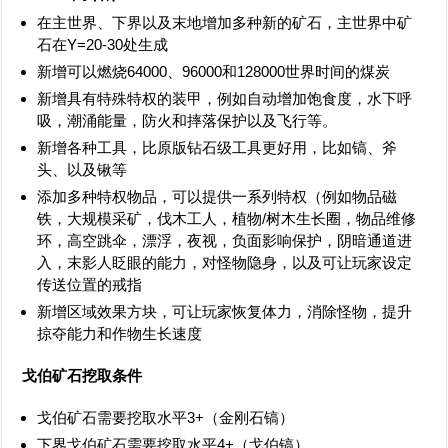
在主世界、下界以及末地增加多种新的矿石，主世界中矿
石在Y=20-30处生成
新增可以燃烧64000、96000和128000世界时间的煤炭
新增具有特殊特权的装甲，例如自动增加饱食度，水下呼
吸，潮涌能量，防火和摔落保护以及飞行等。
新增各种工具，比原版钻石级工具更好用，比如镐、斧
头、以及锹等
添加多种特权物品，可以提供一系列特权（例如物品磁
铁，大规模采矿，伐木工人，植物/树木生长圈，物品维修
环，高空跳伞，漂浮，夜视，负面影响保护，阴暗通道进
入，末影人眨眼的能力，对怪物隐身，以及可让玩家设定
传送位置的戒指
新增区域效果方块，可让玩家恢复体力，消除怪物，提升
掠夺能力和作物生长速度
戈伯矿石挖取条件
戈伯矿石需要挖取水平3+（金刚石镐）
下界戈伯矿石需要挖取水平4+（戈伯镐）