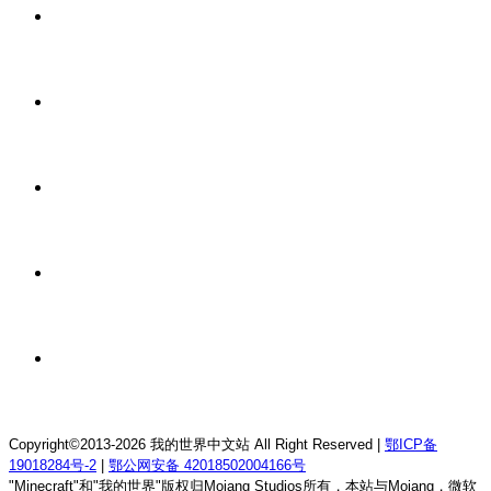
2 小时前
我的世界1.21.4森の物语生存服务器
2 小时前
我的世界1.12.2龙魂理想乡RPG服务器
2 小时前
我的世界1.18.2终焉决斗公益服务器
2 小时前
我的世界1.12.2萨德幻想乡rpg服务器
2 小时前
我的世界1.21.1童话方可梦服务器
Copyright©2013-2026 我的世界中文站 All Right Reserved |
鄂ICP备
19018284号-2
|
鄂公网安备 42018502004166号
"Minecraft"和"我的世界"版权归Mojang Studios所有，本站与Mojang，微软