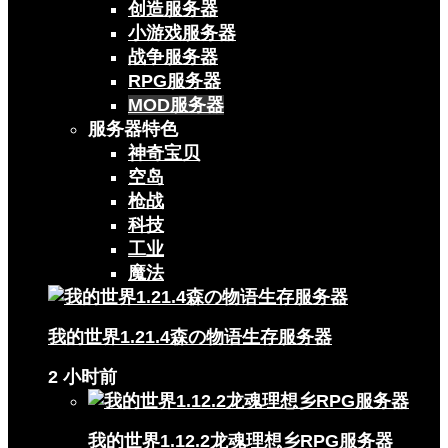
创造服务器
小游戏服务器
战争服务器
RPG服务器
MOD服务器
服务器特色
神奇宝贝
空岛
枪战
科技
工业
魔法
我的世界1.21.4森の物语生存服务器
2 小时前
我的世界1.12.2龙魂理想乡RPG服务器