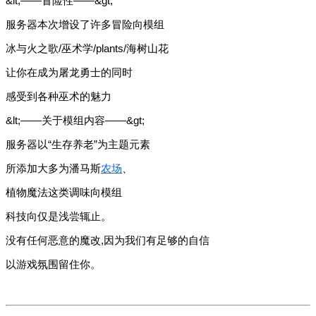
&lt;——冒险性——&gt;
服务器本次增设了许多冒险向模组
冰与火之歌/巫术学/plants/海树山花
让你在成为屠龙勇士的同时
感受到各种巫术的魅力
&lt;——关于模组内容——&gt;
服务器以“生存养老”为主题元素
所添加大多为潘马斯
农场
、
植物魔法这类调味向模组
科技向仅是浅尝辄止。
没有任何恶意的魔改,因为我们有足够的自信
以游戏氛围留住你。