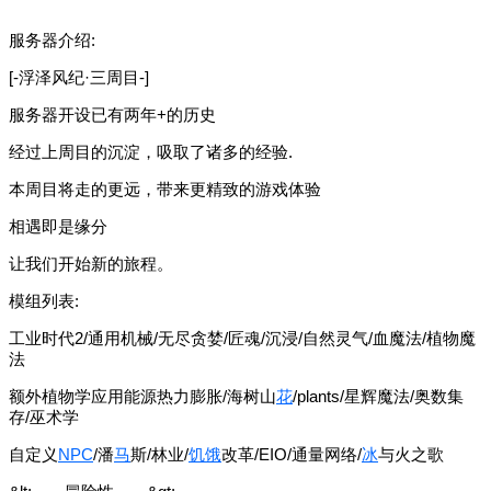
服务器介绍:
[-浮泽风纪·三周目-]
服务器开设已有两年+的历史
经过上周目的沉淀，吸取了诸多的经验.
本周目将走的更远，带来更精致的游戏体验
相遇即是缘分
让我们开始新的旅程。
模组列表:
工业时代2/通用机械/无尽贪婪/匠魂/沉浸/自然灵气/血魔法/植物魔
法
额外植物学应用能源热力膨胀/海树山
花
/plants/星辉魔法/奥数集
存/巫术学
自定义
NPC
/潘
马
斯/林业/
饥饿
改革/EIO/通量网络/
冰
与火之歌