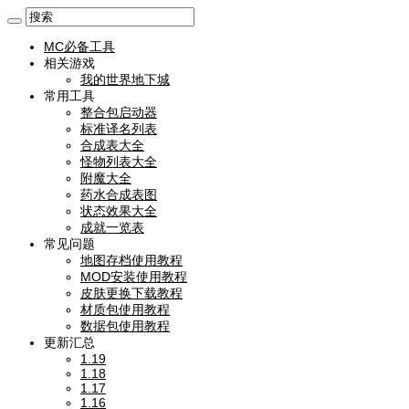
MC必备工具
相关游戏
我的世界地下城
常用工具
整合包启动器
标准译名列表
合成表大全
怪物列表大全
附魔大全
药水合成表图
状态效果大全
成就一览表
常见问题
地图存档使用教程
MOD安装使用教程
皮肤更换下载教程
材质包使用教程
数据包使用教程
更新汇总
1.19
1.18
1.17
1.16