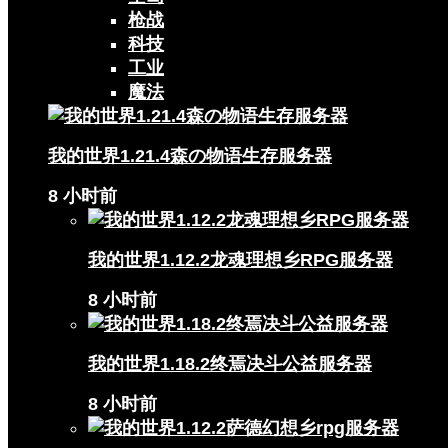
枪战
科技
工业
魔法
我的世界1.21.4森の物语生存服务器
8 小时前
我的世界1.12.2龙魂理想乡RPG服务器
8 小时前
我的世界1.18.2终焉决斗公益服务器
8 小时前