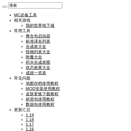
MC必备工具
相关游戏
我的世界地下城
常用工具
整合包启动器
标准译名列表
合成表大全
怪物列表大全
附魔大全
药水合成表图
状态效果大全
成就一览表
常见问题
地图存档使用教程
MOD安装使用教程
皮肤更换下载教程
材质包使用教程
数据包使用教程
更新汇总
1.19
1.18
1.17
1.16