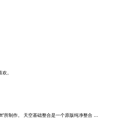
家喜欢。
作者“天空Craft”所制作。 天空基础整合是一个原版纯净整合 …