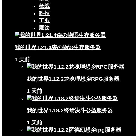
枪战
科技
工业
魔法
我的世界1.21.4森の物语生存服务器
1 天前
我的世界1.12.2龙魂理想乡RPG服务器
1 天前
我的世界1.18.2终焉决斗公益服务器
1 天前