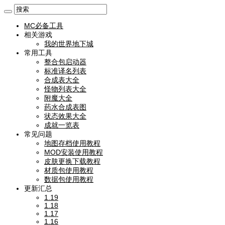
MC必备工具
相关游戏
我的世界地下城
常用工具
整合包启动器
标准译名列表
合成表大全
怪物列表大全
附魔大全
药水合成表图
状态效果大全
成就一览表
常见问题
地图存档使用教程
MOD安装使用教程
皮肤更换下载教程
材质包使用教程
数据包使用教程
更新汇总
1.19
1.18
1.17
1.16