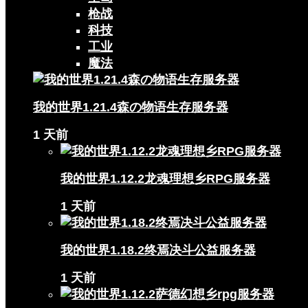
枪战
科技
工业
魔法
我的世界1.21.4森の物语生存服务器
1 天前
我的世界1.12.2龙魂理想乡RPG服务器
1 天前
我的世界1.18.2终焉决斗公益服务器
1 天前