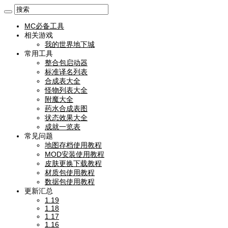
MC必备工具
相关游戏
我的世界地下城
常用工具
整合包启动器
标准译名列表
合成表大全
怪物列表大全
附魔大全
药水合成表图
状态效果大全
成就一览表
常见问题
地图存档使用教程
MOD安装使用教程
皮肤更换下载教程
材质包使用教程
数据包使用教程
更新汇总
1.19
1.18
1.17
1.16