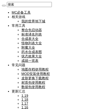
MC必备工具
相关游戏
我的世界地下城
常用工具
整合包启动器
标准译名列表
合成表大全
怪物列表大全
附魔大全
药水合成表图
状态效果大全
成就一览表
常见问题
地图存档使用教程
MOD安装使用教程
皮肤更换下载教程
材质包使用教程
数据包使用教程
更新汇总
1.19
1.18
1.17
1.16