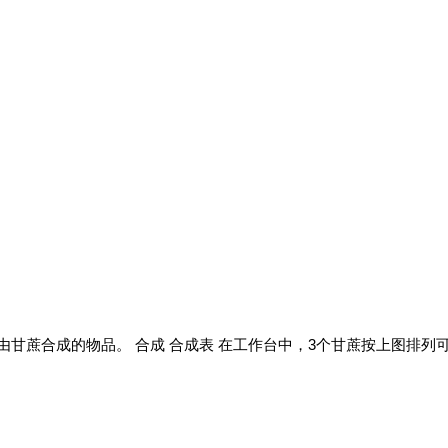
per)是一种由甘蔗合成的物品。 合成 合成表 在工作台中，3个甘蔗按上图