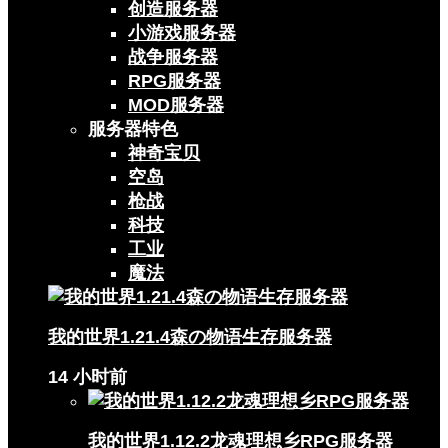
创造服务器
小游戏服务器
战争服务器
RPG服务器
MOD服务器
服务器特色
神奇宝贝
空岛
枪战
科技
工业
魔法
我的世界1.21.4森の物语生存服务器
14 小时前
我的世界1.12.2龙魂理想乡RPG服务器