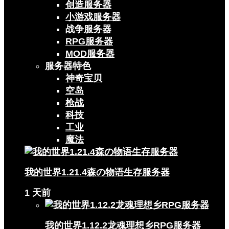
创造服务器
小游戏服务器
战争服务器
RPG服务器
MOD服务器
服务器特色
神奇宝贝
空岛
枪战
科技
工业
魔法
我的世界1.21.4森の物语生存服务器
1 天前
我的世界1.12.2龙魂理想乡RPG服务器