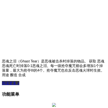
恶魂之泪（Ghast Tear）是恶魂被击杀时掉落的物品。 获取 恶魂
恶魂死亡时掉落0-1恶魂之泪。每一级抢夺魔咒都会多增加1个掉
落量，最大为抢夺III的4个。抢夺魔咒也在反击恶魂火球时生效。
用途 酿造 合成
阅读更多 »
功能菜单