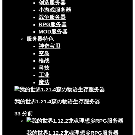
创造服务器
小游戏服务器
战争服务器
RPG服务器
MOD服务器
服务器特色
神奇宝贝
空岛
枪战
科技
工业
魔法
我的世界1.21.4森の物语生存服务器
33 分前
我的世界1.12.2龙魂理想乡RPG服务器