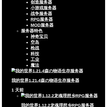
创造服务器
小游戏服务器
战争服务器
RPG服务器
MOD服务器
服务器特色
神奇宝贝
空岛
枪战
科技
工业
魔法
我的世界1.21.4森の物语生存服务器
1 天前
我的世界1.12.2龙魂理想乡RPG服务器