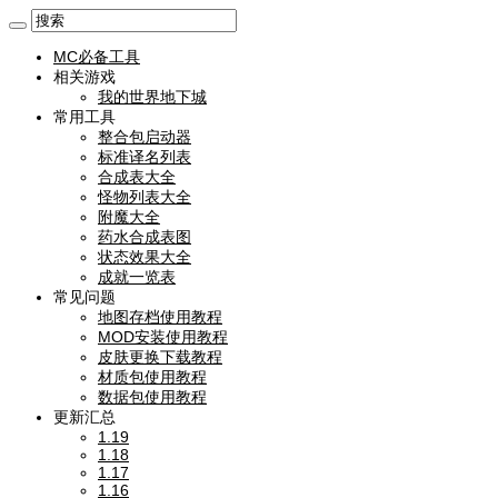
MC必备工具
相关游戏
我的世界地下城
常用工具
整合包启动器
标准译名列表
合成表大全
怪物列表大全
附魔大全
药水合成表图
状态效果大全
成就一览表
常见问题
地图存档使用教程
MOD安装使用教程
皮肤更换下载教程
材质包使用教程
数据包使用教程
更新汇总
1.19
1.18
1.17
1.16