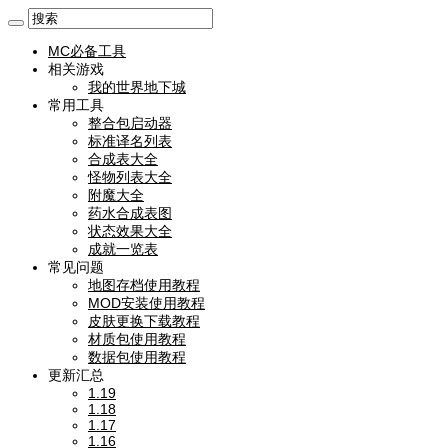
MC必备工具
相关游戏
我的世界地下城
常用工具
整合包启动器
标准译名列表
合成表大全
怪物列表大全
附魔大全
药水合成表图
状态效果大全
成就一览表
常见问题
地图存档使用教程
MOD安装使用教程
皮肤更换下载教程
材质包使用教程
数据包使用教程
更新汇总
1.19
1.18
1.17
1.16