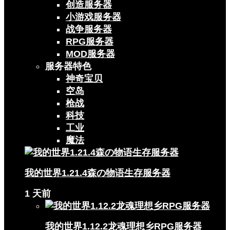
创造服务器
小游戏服务器
战争服务器
RPG服务器
MOD服务器
服务器特色
神奇宝贝
空岛
枪战
科技
工业
魔法
我的世界1.21.4森の物语生存服务器
1 天前
我的世界1.12.2龙魂理想乡RPG服务器