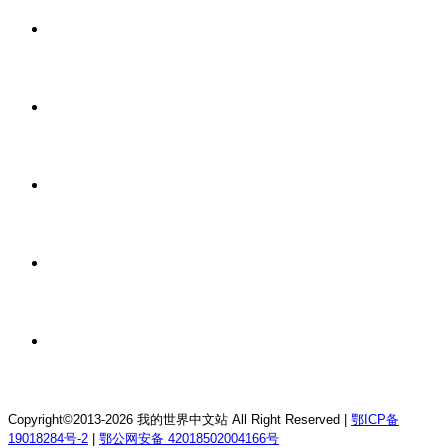
1 天前
我的世界1.21.4森の物语生存服务器
1 天前
我的世界1.12.2龙魂理想乡RPG服务器
1 天前
我的世界1.18.2终焉决斗公益服务器
1 天前
我的世界1.12.2萨德幻想乡rpg服务器
1 天前
我的世界1.21.1童话方可梦服务器
Copyright©2013-2026 我的世界中文站 All Right Reserved |
鄂ICP备
19018284号-2
|
鄂公网安备 42018502004166号