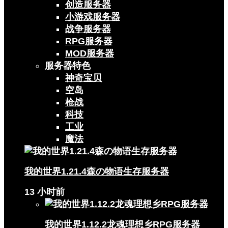
创造服务器
小游戏服务器
战争服务器
RPG服务器
MOD服务器
服务器特色
神奇宝贝
空岛
枪战
科技
工业
魔法
我的世界1.21.4森の物语生存服务器
13 小时前
我的世界1.12.2龙魂理想乡RPG服务器