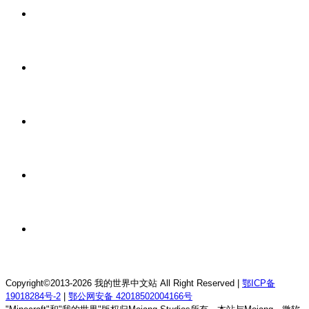
13 小时前
我的世界1.21.4森の物语生存服务器
13 小时前
我的世界1.12.2龙魂理想乡RPG服务器
13 小时前
我的世界1.18.2终焉决斗公益服务器
13 小时前
我的世界1.12.2萨德幻想乡rpg服务器
13 小时前
我的世界1.21.1童话方可梦服务器
Copyright©2013-2026 我的世界中文站 All Right Reserved |
鄂ICP备
19018284号-2
|
鄂公网安备 42018502004166号